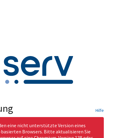
ung
Hilfe
den eine nicht unterstützte Version eines
asierten Browsers. Bitte aktualisieren Sie
rowser auf eine Chromium-Version 138 oder